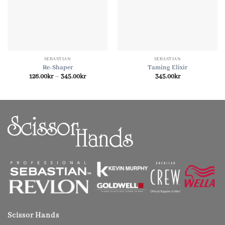
SEBASTIAN
SEBASTIAN
Re-Shaper
Taming Elixir
Price
126.00
kr
–
345.00
kr
345.00
kr
range:
126.00kr
through
345.00kr
Scissor Hands