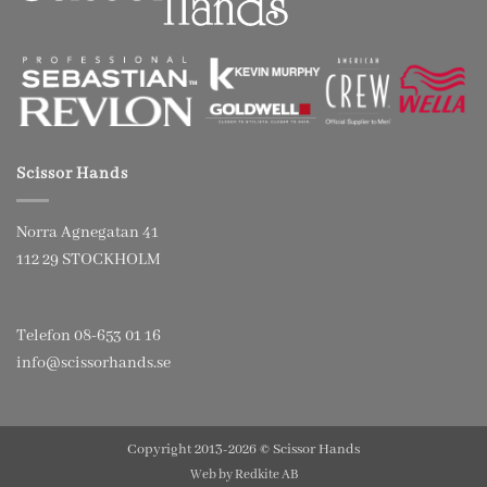
Scissor Hands
Norra Agnegatan 41
112 29 STOCKHOLM
Telefon 08-653 01 16
info@scissorhands.se
Copyright 2013-2026 © Scissor Hands
Web by
Redkite AB