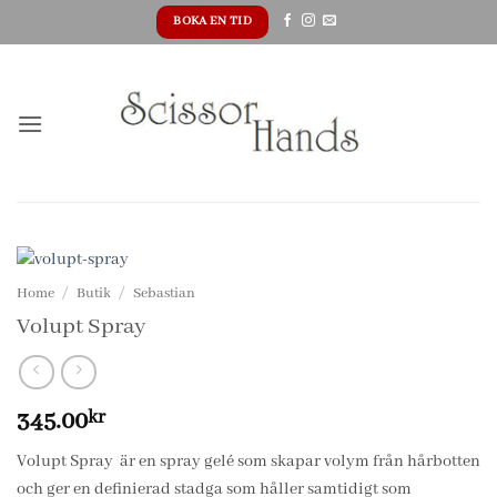
Skip
BOKA EN TID
to
content
Home
/
Butik
/
Sebastian
Volupt Spray
345.00
kr
Volupt Spray är en spray gelé som skapar volym från hårbotten
och ger en definierad stadga som håller samtidigt som