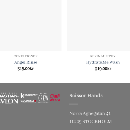
CONDITIONER
KEVIN MURPHY
Angel.Rinse
Hydrate.Me.Wash
319.00
kr
319.00
kr
Scissor Hands
Norra Agnegatan 41
112 29 STOCKHOLM