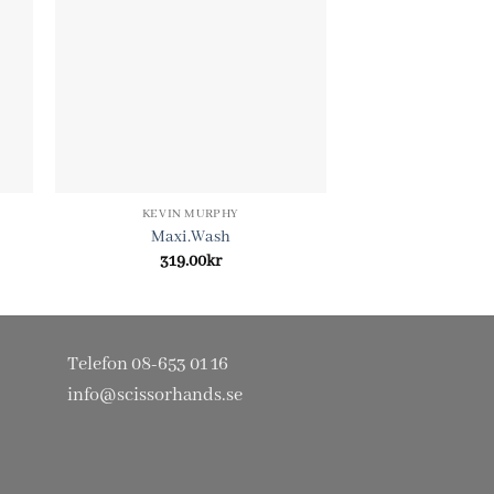
KEVIN MURPHY
KEVIN M
Maxi.Wash
Angel.
319.00
kr
319.0
Telefon 08-653 01 16
info@scissorhands.se