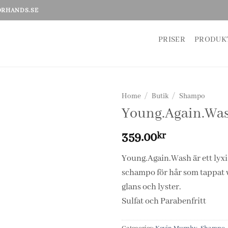
ORHANDS.SE
PRISER
PRODUK
Home
/
Butik
/
Shampo
Young.Again.Wa
359.00
kr
Young.Again.Wash är ett lyx
schampo för hår som tappat v
glans och lyster.
Sulfat och Parabenfritt