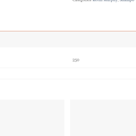
Categories:
Kevin Murphy
,
Shampo
250