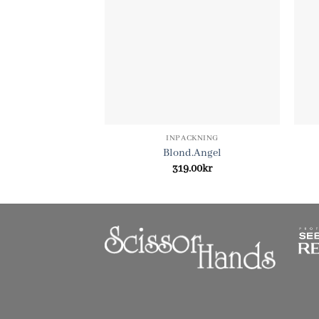
INPACKNING
Blond.Angel
319.00
kr