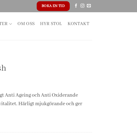
BOKA EN TID
TER
OM OSS
HYR STOL
KONTAKT
sh
igt Anti Ageing och Anti Oxiderande
italitet. Härligt mjukgörande och ger